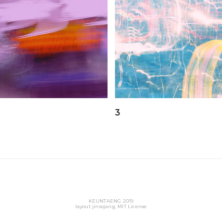
3
KEUNTAENG 2019
layout jinsojang, MIT License